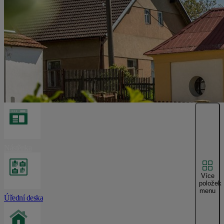
Nástěnka
Více
položek
menu
Úřední deska